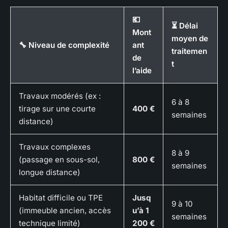
💶
⏳ Délai
Mont
moyen de
🔧 Niveau de complexité
ant
traitemen
de
t
l’aide
Travaux modérés (ex :
6 à 8
tirage sur une courte
400 €
semaines
distance)
Travaux complexes
8 à 9
(passage en sous-sol,
800 €
semaines
longue distance)
Habitat difficile ou TPE
Jusq
9 à 10
(immeuble ancien, accès
u’à 1
semaines
technique limité)
200 €