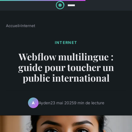
Accueil
›
Internet
INTERNET
Webflow multilingue :
guide pour toucher un
public international
Ayden
23 mai 2025
9 min de lecture
A