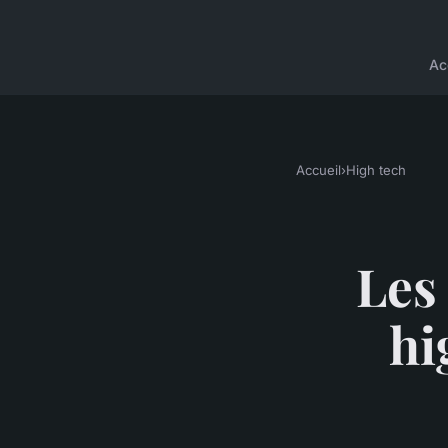
Ac
Accueil
›
High tech
Les
hi