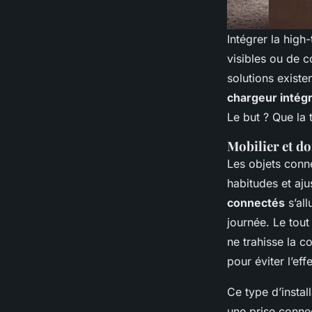
Intégrer la high
visibles ou de co
solutions exist
chargeur intégr
Le but ? Que la 
Mobilier et do
Les objets conn
habitudes et aj
connectés
s’al
journée. Le tou
ne trahisse la c
pour éviter l’eff
Ce type d’insta
une prise connec