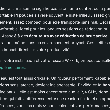
udier à la maison ne signifie pas sacrifier le confort ou la p
ortable 14 pouces
s’avère souvent le juste milieu : assez g
acement, assez compact pour être transporté sans mal. L’écra
nfortable, idéal pour les longues sessions de rédaction ou
. Associé à des
écouteurs avec réduction de bruit active
,
tration, même dans un environnement bruyant. Ces petites 
n impact direct sur votre productivité.
er votre installation et votre réseau Wi-Fi 6, on peut consult
pplémentaires
.
seau est tout aussi cruciale. Un routeur performant, capabl
ions sans latence, devient indispensable. Privilégiez la
ban
rincipaux - elle est moins encombrée que la 2,4 GHz, donc p
st ce qui fait la différence entre une réunion fluide et un ap
erférences, vous maximisez non seulement vos performances,