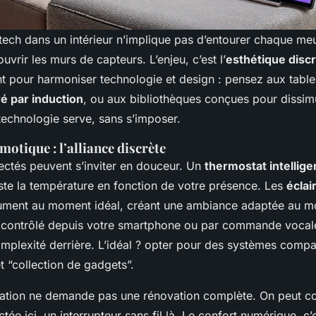
-tech dans un intérieur n’implique pas d’entourer chaque me
uvrir les murs de capteurs. L’enjeu, c’est l’
esthétique disc
ent pour harmoniser technologie et design : pensez aux tabl
é par induction
, ou aux bibliothèques conçues pour dissimu
technologie serve, sans s’imposer.
motique : l’alliance discrète
ectés peuvent s’inviter en douceur. Un
thermostat intellige
uste la température en fonction de votre présence. Les
éclai
lument au moment idéal, créant une ambiance adaptée au m
t contrôlé depuis votre smartphone ou par commande vocale
omplexité derrière. L’idéal ? opter pour des systèmes compa
et “collection de gadgets”.
llation ne demande pas une rénovation complète. On peut c
tée ici, un interrupteur sans fil là. Le confort numérique, c’