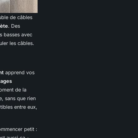
uble de câbles
rète
. Des
es basses avec
ler les câbles.
nt
apprend vos
rages
oment de la
, sans que rien
tibles entre eux,
ommencer petit :
est aussi ça -