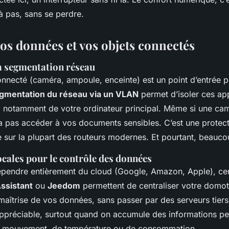
à pas, sans se perdre.
vos données et vos objets connectés
la segmentation réseau
nnecté (caméra, ampoule, enceinte) est un point d’entrée p
gmentation du réseau via un VLAN
permet d’isoler ces app
, notamment de votre ordinateur principal. Même si une cam
ra pas accéder à vos documents sensibles. C’est une protec
 sur la plupart des routeurs modernes. Et pourtant, beaucou
ocales pour le contrôle des données
épendre entièrement du cloud (Google, Amazon, Apple), cer
ssistant
ou
Jeedom
permettent de centraliser votre domot
maîtrise de vos données, sans passer par des serveurs tiers
 appréciable, surtout quand on accumule des informations pe
e mouvement, de température ou de consommation.