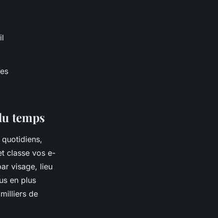
l
mes
 du temps
 quotidiens,
t classe vos e-
ar visage, lieu
us en plus
milliers de