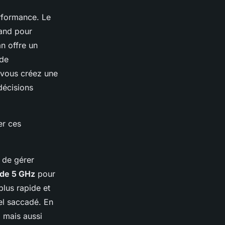
erformance. Le
rand pour
n offre un
 de
 vous créez une
décisions
er ces
e de gérer
de 5 GHz
pour
lus rapide et
pel saccadé. En
 mais aussi