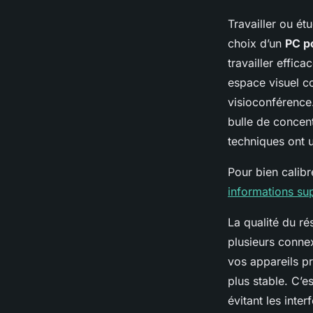
Travailler ou ét
choix d’un
PC p
travailler effic
espace visuel co
visioconférence
bulle de concen
techniques ont u
Pour bien calibr
informations su
La qualité du ré
plusieurs connex
vos appareils p
plus stable. C’e
évitant les int