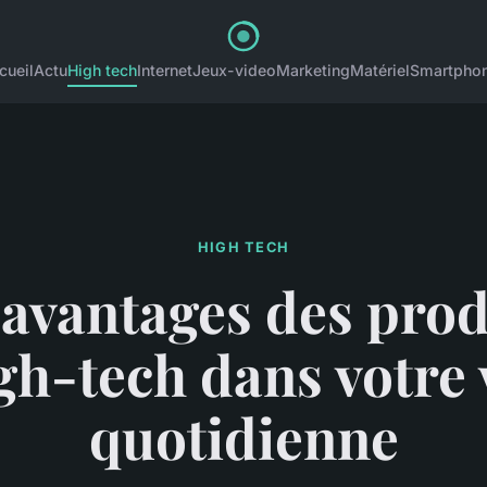
cueil
Actu
High tech
Internet
Jeux-video
Marketing
Matériel
Smartpho
HIGH TECH
 avantages des prod
gh-tech dans votre 
quotidienne