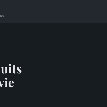
nes
uits
vie